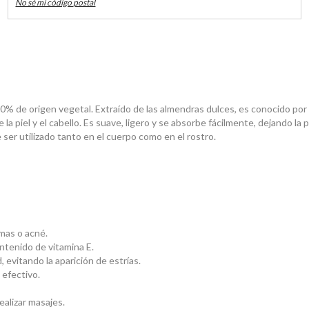
No sé mi código postal
00% de origen vegetal. Extraído de las almendras dulces, es conocido po
 la piel y el cabello. Es suave, ligero y se absorbe fácilmente, dejando la pi
 ser utilizado tanto en el cuerpo como en el rostro.
mas o acné.
ontenido de vitamina E.
d, evitando la aparición de estrías.
efectivo.
ealizar masajes.