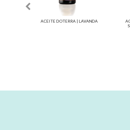
ACEITE DOTERRA | LAVANDA
A
S
- BLEND
MUNE