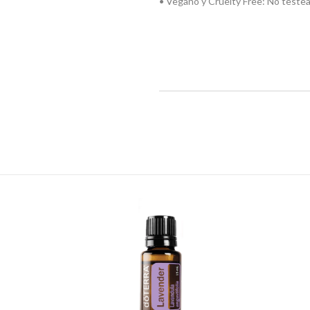
• Vegano y Cruelty Free: No testea