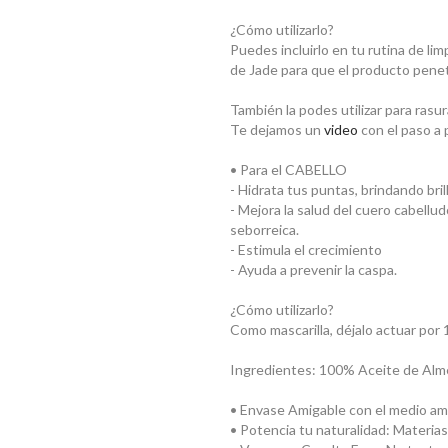
¿Cómo utilizarlo?
Puedes incluirlo en tu rutina de lim
de Jade para que el producto penetr
También la podes utilizar para rasur
Te dejamos un
video
con el paso a
• Para el CABELLO
- Hidrata tus puntas, brindando bril
- Mejora la salud del cuero cabellu
seborreica.
- Estimula el crecimiento
- Ayuda a prevenir la caspa.
¿Cómo utilizarlo?
Como mascarilla, déjalo actuar por 
Ingredientes: 100% Aceite de Alme
• Envase Amigable con el medio ambi
• Potencia tu naturalidad: Materia