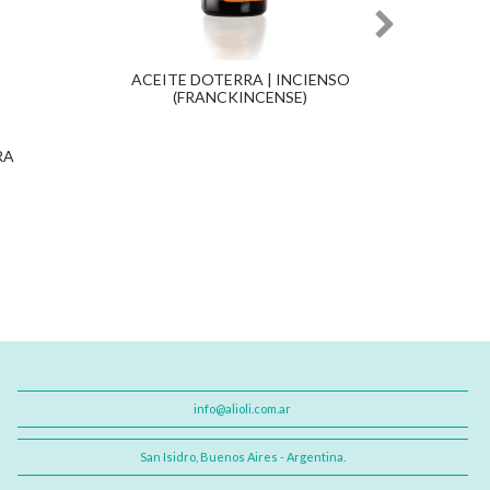
ACEITE DOTERRA | INCIENSO
(FRANCKINCENSE)
RA
ACE
info@alioli.com.ar
San Isidro, Buenos Aires - Argentina.