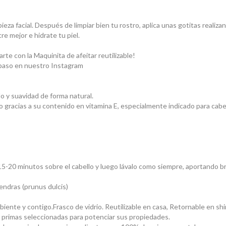
pieza facial. Después de limpiar bien tu rostro, aplica unas gotitas reali
e mejor e hidrate tu piel.
arte con la Maquinita de afeitar reutilizable!
 paso en nuestro Instagram
lo y suavidad de forma natural.
do gracias a su contenido en vitamina E, especialmente indicado para cabe
15-20 minutos sobre el cabello y luego lávalo como siempre, aportando bri
ndras (prunus dulcis)
ente y contigo.Frasco de vidrio. Reutilizable en casa, Retornable en shir
s primas seleccionadas para potenciar sus propiedades.