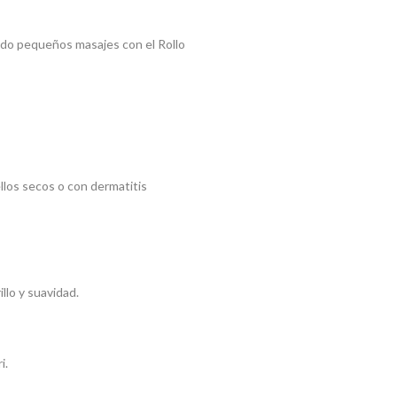
zando pequeños masajes con el Rollo
llos secos o con dermatitis
llo y suavidad.
i.