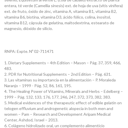
entera, té verde (Camellia sinesis) ext. de hoja de uva (vitis vinifera)
ext. de fruto, óxido de zinc, vitamina A, vitamina B1, vitamina B2,
vitamina B6, biotina, vitamina D3, ácido fólico, colina, inositol,
vitamina B12, cápsula de gelatina, maltodextrina, estearato de
magnesio, dióxido de silicio.
RNPA: Expte. Nº 02-711471
1. Dietary Supplements – 4th Edition – Mason – Pág. 37, 359, 466,
483.
2. PDR for Nutritional Supplements – 2nd Edition – Pág. 631.
3. Las vitaminas su importancia en la alimentación – P. Moraleda
Naranjo – 1999 - Pág. 52, 86, 161, 195.
4. The Healing Power of Vitamins, Minerals and Herbs – Edelberg –
1999 – Pág. 132, 133, 176, 177, 246, 247, 372, 373, 382, 383.
5. Medical evidences of the therapeutic effect of edible gelatin on
telogen effluvium and androgenetic alopecia in both men and
women – Pam – Research and Development Aripam Medical
Center, Ashdod, Israel – 2013.
6. Colágeno hidrolizado oral, un complemento alimenticio