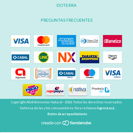
DOTERRA
PREGUNTAS FRECUENTES
Copyright Alioli Bienestar Natural - 2026. Todos los derechos reservados.
Defensa de las y los consumidores. Para reclamos
ingresá acá.
Botón de arrepentimiento