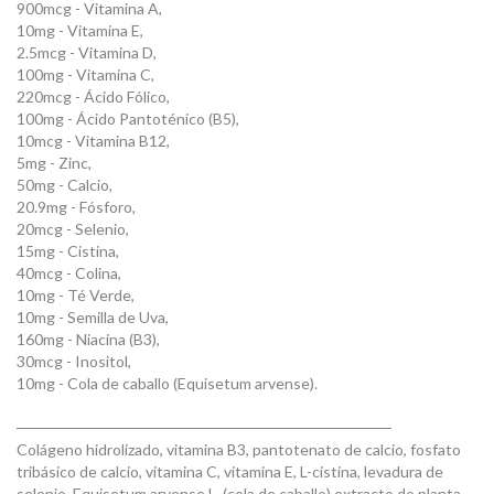
900mcg - Vitamina A,
10mg - Vitamina E,
2.5mcg - Vitamina D,
100mg - Vitamina C,
220mcg - Ácido Fólico,
100mg - Ácido Pantoténico (B5),
10mcg - Vitamina B12,
5mg - Zinc,
50mg - Calcio,
20.9mg - Fósforo,
20mcg - Selenio,
15mg - Cistina,
40mcg - Colina,
10mg - Té Verde,
10mg - Semilla de Uva,
160mg - Niacina (B3),
30mcg - Inositol,
10mg - Cola de caballo (Equisetum arvense).
──────────────────────────────────
Colágeno hidrolizado, vitamina B3, pantotenato de calcio, fosfato
tribásico de calcio, vitamina C, vitamina E, L-cistina, levadura de
selenio, Equisetum arvense L. (cola de caballo) extracto de planta