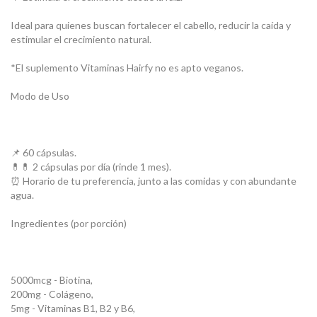
Ideal para quienes buscan fortalecer el cabello, reducir la caída y
estimular el crecimiento natural.
*El suplemento Vitaminas Hairfy no es apto veganos.
Modo de Uso
📌 60 cápsulas.
💊​💊​ 2 cápsulas por día (rinde 1 mes).
⏰ Horario de tu preferencia, junto a las comidas y con abundante
agua.
Ingredientes (por porción)
5000mcg - Biotina,
200mg - Colágeno,
5mg - Vitaminas B1, B2 y B6,