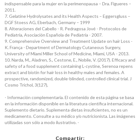
indispensable para la mujer en la perimenopausa – Dra. Figueres –
2011.
7. Gelatine Hydrolysates and its Health Aspects – Eggersgluss –
DGF Stoess AG, Eberbach, Germany – 1999
8. Alteraciones del Cabello - R. Pedragosa Jové - Protocolos de
Pediatría, Asociación Española de Pediatría - 2007.
9. Comprehensive Overview and Treatment Update on hair Loss -
K. França - Department of Dermatology Cutaneous Surgery,
University of Miami Miller School of Medicine, Miami, USA - 2013.
10. Narda, M., Aladren, S., Cestone, E., Nobile, V. (2017). Efficacy and
safety of a food supplement containing L-cystine, Serenoa repens
extract and biotin for hair loss in healthy males and females. A
prospective, randomized, double-blinded, controlled clinical trial. J
Cosmo Trichol, 3(127),
- Información complementaria. El contenido de esta página se basa
en la información disponible en la literatura científica internacional.
Suplemento dietario. Suplementa dietas insuficientes, no es un
medicamento. Consulte a su médico y/o nutricionista. Las imágenes
utilizadas son sólo a modo ilustrativo. -
Compartir: