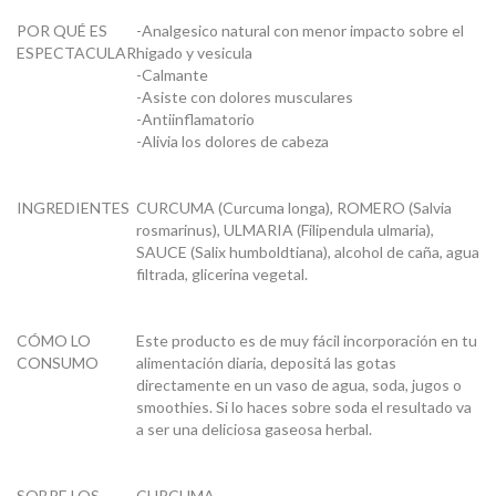
POR QUÉ ES
-Analgesico natural con menor impacto sobre el
ESPECTACULAR
higado y vesicula
-Calmante
-Asiste con dolores musculares
-Antiinflamatorio
-Alivia los dolores de cabeza
INGREDIENTES
CURCUMA (Curcuma longa), ROMERO (Salvia
rosmarinus), ULMARIA (Filipendula ulmaria),
SAUCE (Salix humboldtiana), alcohol de caña, agua
filtrada, glicerina vegetal.
CÓMO LO
Este producto es de muy fácil incorporación en tu
CONSUMO
alimentación diaria, depositá las gotas
directamente en un vaso de agua, soda, jugos o
smoothies. Si lo haces sobre soda el resultado va
a ser una deliciosa gaseosa herbal.
SOBRE LOS
CURCUMA