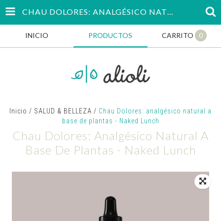
CHAU DOLORES: ANALGÉSICO NATURAL A BASE DE PLANTAS - NAKED LUNCH
INICIO
PRODUCTOS
CARRITO
0
Inicio
/
SALUD & BELLEZA
/
Chau Dolores: analgésico natural a
base de plantas - Naked Lunch
Chau Dolores: Analgésico Natural A
Base De Plantas - Naked Lunch