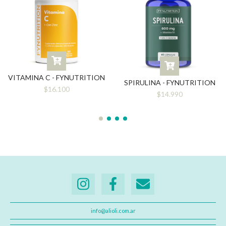
VITAMINA C - FYNUTRITION
SPIRULINA - FYNUTRITION
$16.100
$14.990
info@alioli.com.ar