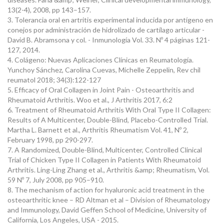
13(2-4), 2008, pp 143–157.
3. Tolerancia oral en artritis experimental inducida por antígeno en
conejos por administración de hidrolizado de cartílago articular -
David B. Abramsona y col. - Inmunología Vol. 33. Nº 4 páginas 121-
127, 2014.
4. Colágeno: Nuevas Aplicaciones Clínicas en Reumatología.
Yunchoy Sánchez, Carolina Cuevas, Michelle Zeppelin, Rev chil
reumatol 2018; 34(3):122-127
5. Efficacy of Oral Collagen in Joint Pain - Osteoarthritis and
Rheumatoid Arthritis. Woo et al., J Arthritis 2017, 6:2
6. Treatment of Rheumatoid Arthritis With Oral Type II Collagen:
Results of A Multicenter, Double-Blind, Placebo-Controlled Trial.
Martha L. Barnett et al., Arthritis Rheumatism Vol. 41, Nº 2,
February 1998, pp 290-297.
7. A Randomized, Double-Blind, Multicenter, Controlled Clinical
Trial of Chicken Type II Collagen in Patients With Rheumatoid
Arthritis. Ling-Ling Zhang et al., Arthritis &amp; Rheumatism, Vol.
59 Nº 7, July 2008, pp 905–910.
8. The mechanism of action for hyaluronic acid treatment in the
osteoarthritic knee – RD Altman et al – Division of Rheumatology
and Immunology, David Geffen School of Medicine, University of
California, Los Angeles, USA - 2015.