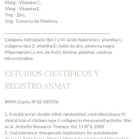
45mg - Vitamina C,
10mg - Vitamina E,
7mg - Zinc,
5mg - Extracto de Pimienta.
──────────────────────────────────
Colágeno hidrolizado tipo I y III; ácido hialurónico; vitamina C;
colágeno tipo 2; vitamina E; óxido de zinc; pimienta negra
(Pipernigrum L.), ext. de fruto; biotina; gelatina; celulosa
microcristalina.
ESTUDIOS CIENTÍFICOS Y
REGISTRO ANMAT
RNPA: Expte. Nº 02-033336
1. A multicenter, double-blind, randomized, controlled phase III
clinical trial of chicken type II collagen in rheumatoid arthritis. Wei
et al., Arthritis Research Therapy, Vol. 11 Nº 6. 2009
2. Oral tolerance: therapeutic implications for autoimmune
diseases. Faria &amp; Weiner, Clinical developmental immunology,