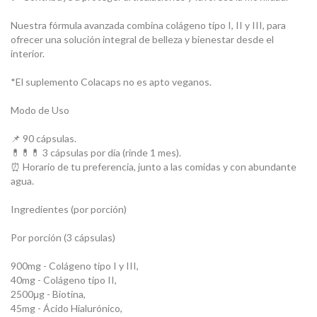
Nuestra fórmula avanzada combina colágeno tipo I, II y III, para
ofrecer una solución integral de belleza y bienestar desde el
interior.
*El suplemento Colacaps no es apto veganos.
Modo de Uso
📌 90 cápsulas.
💊​💊💊​ 3 cápsulas por día (rinde 1 mes).
⏰ Horario de tu preferencia, junto a las comidas y con abundante
agua.
Ingredientes (por porción)
Por porción (3 cápsulas)
900mg - Colágeno tipo I y III,
40mg - Colágeno tipo II,
2500μg - Biotina,
45mg - Ácido Hialurónico,