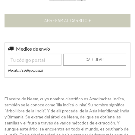
Entregas para el CP:
Medios de envío
CAMBIAR CP
CALCULAR
No sé mi código postal
El aceite de Neem, cuyo nombre científico es Azadirachta Indica,
también se le conoce como ‘lila indica’ o ‘nim’. Su nombre significa
“árbol libre de la India”. Y de allí procede, de la Asia Meridional: India
y Birmania. Se extrae del árbol de Neem, del que se obtiene las
semillas y el fruto a través de varios métodos de extracción. Y
aunque este árbol se encuentra en todo el mundo, es originario de
la India. Es un árbol tropical de hoja perenne y la forma más pura de