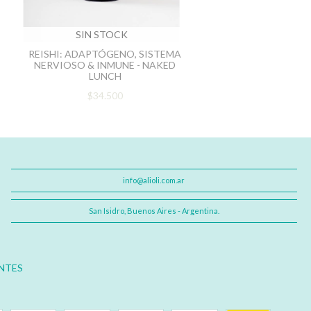
SIN STOCK
REISHI: ADAPTÓGENO, SISTEMA
NERVIOSO & INMUNE - NAKED
LUNCH
$34.500
info@alioli.com.ar
San Isidro, Buenos Aires - Argentina.
NTES