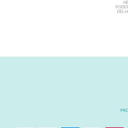
H
PODE
DEL 
PR