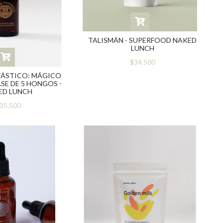
TALISMÁN - SUPERFOOD NAKED
LUNCH
$34.500
ÁSTICO: MÁGICO
SE DE 5 HONGOS -
ED LUNCH
35.500