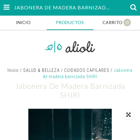
JABONERA DE MADERA BARNIZADA SHIRI
INICIO
PRODUCTOS
CARRITO
0
Inicio
/
SALUD & BELLEZA
/
CUIDADOS CAPILARES
/
Jabonera
de madera barnizada SHIRI
Jabonera De Madera Barnizada
SHIRI